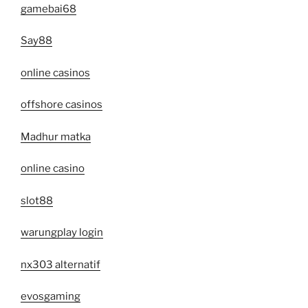
gamebai68
Say88
online casinos
offshore casinos
Madhur matka
online casino
slot88
warungplay login
nx303 alternatif
evosgaming