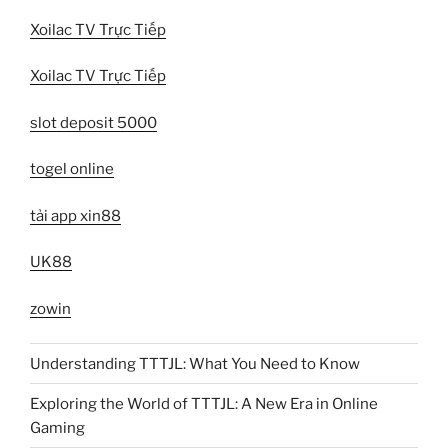
Xoilac TV Trực Tiếp
Xoilac TV Trực Tiếp
slot deposit 5000
togel online
tải app xin88
UK88
zowin
Understanding TTTJL: What You Need to Know
Exploring the World of TTTJL: A New Era in Online
Gaming