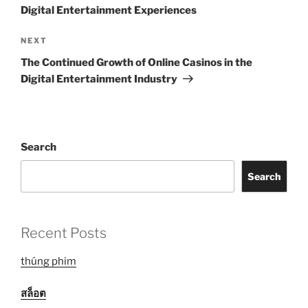
Digital Entertainment Experiences
Next
NEXT
Post
The Continued Growth of Online Casinos in the
Digital Entertainment Industry
Search
Search
Recent Posts
thúng phim
สล็อต