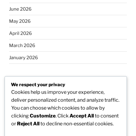
June 2026
May 2026
April 2026
March 2026
January 2026
Categories
We respect your privacy
Cookies help us improve your experience,
Uncategorized
deliver personalized content, and analyze traffic.
You can choose which cookies to allow by
clicking
Customize
. Click
Accept All
to consent
or
Reject All
to decline non-essential cookies.