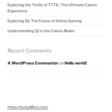
Exploring the Thrills of TTTJL: The Ultimate Casino
Experience
Exploring 5jl: The Future of Online Gaming
Understanding 5jl in the Casino Realm
Recent Comments
A WordPress Commenter
on
Hello world!
https://lucky88v1.com/